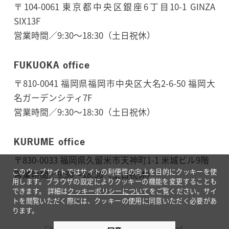
〒104-0061 東京都中央区銀座6丁目10-1 GINZA
SIX13F
営業時間／9:30～18:30（土日祝休）
FUKUOKA office
〒810-0041 福岡県福岡市中央区大名2-6-50 福岡大
名ガーデンシティ7F
営業時間／9:30～18:30（土日祝休）
KURUME office
〒830-0033 福岡県久留米市天神町1-1 米城ビル9階
このウェブサイトではサイトの利便性の向上を目的にクッキーを使
営業時間／9:30〜18:30（土日祝休）
用します。ブラウザの設定によりクッキーの機能を変更することも
できます。
詳細は
クッキーポリシーについて
をご覧ください。サイ
トを閲覧いただく際には、クッキーの使用に同意いただく必要があ
ります。
Copyright © ATSUMARU All Rights Reserved.