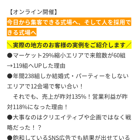
【オンライン開催】
今日から集客できる式場へ、そして人を採用で
きる式場へ
＼実際の地方のお客様の実例をご紹介します／
⚫️マーケット29%縮小エリアで来館数が60組
→119組へUPした理由
⚫️年間238組しか結婚式・パーティーをしない
エリアで12会場で奪い合い！
それでも、売上が昨対135%！営業利益が昨
対118%になった理由！
⚫️大事なのはクリエイティブや企画ではなく戦
略だった！？
⚫️飽和しているSNS広告でも結果が出せている