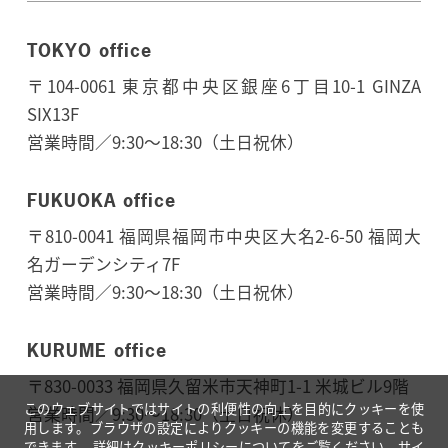
TOKYO office
〒104-0061 東京都中央区銀座6丁目10-1 GINZA
SIX13F
営業時間／9:30～18:30（土日祝休）
FUKUOKA office
〒810-0041 福岡県福岡市中央区大名2-6-50 福岡大
名ガーデンシティ7F
営業時間／9:30～18:30（土日祝休）
KURUME office
〒830-0033 福岡県久留米市天神町1-1 米城ビル9階
このウェブサイトではサイトの利便性の向上を目的にクッキーを使
営業時間／9:30〜18:30（土日祝休）
用します。ブラウザの設定によりクッキーの機能を変更することも
できます。
詳細は
クッキーポリシーについて
をご覧ください。サイ