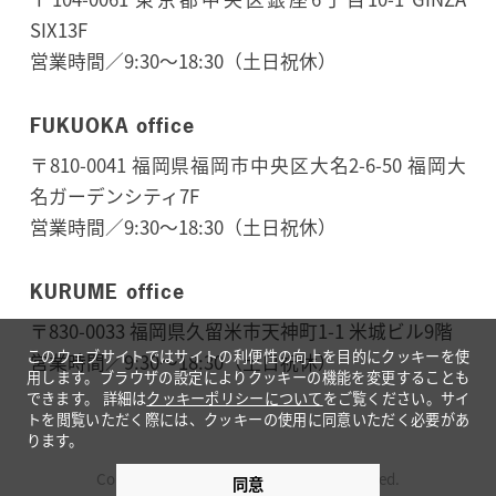
SIX13F
営業時間／9:30～18:30（土日祝休）
FUKUOKA office
〒810-0041 福岡県福岡市中央区大名2-6-50 福岡大
名ガーデンシティ7F
営業時間／9:30～18:30（土日祝休）
KURUME office
〒830-0033 福岡県久留米市天神町1-1 米城ビル9階
このウェブサイトではサイトの利便性の向上を目的にクッキーを使
営業時間／9:30〜18:30（土日祝休）
用します。ブラウザの設定によりクッキーの機能を変更することも
できます。
詳細は
クッキーポリシーについて
をご覧ください。サイ
トを閲覧いただく際には、クッキーの使用に同意いただく必要があ
ります。
Copyright © ATSUMARU All Rights Reserved.
同意