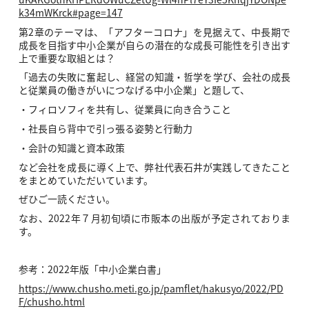
k34mWKrck#page=147
第2章のテーマは、「アフターコロナ」を見据えて、中長期で
成長を目指す中小企業が自らの潜在的な成長可能性を引き出す
上で重要な取組とは？
「過去の失敗に奮起し、経営の知識・哲学を学び、会社の成長
と従業員の働きがいにつなげる中小企業」と題して、
・フィロソフィを共有し、従業員に向き合うこと
・社長自ら背中で引っ張る姿勢と行動力
・会計の知識と資本政策
など会社を成長に導く上で、弊社代表石井が実践してきたこと
をまとめていただいています。
ぜひご一読ください。
なお、2022年７月初旬頃に市販本の出版が予定されておりま
す。
参考：2022年版「中小企業白書」
https://www.chusho.meti.go.jp/pamflet/hakusyo/2022/PD
F/chusho.html