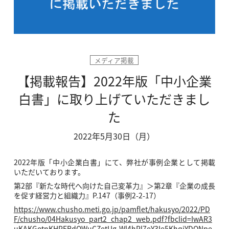
メディア掲載
【掲載報告】2022年版「中小企業
白書」に取り上げていただきまし
た
2022年5月30日（月）
2022年版「中小企業白書」にて、弊社が事例企業として掲載
いただいております。
第2部『新たな時代へ向けた自己変革力』＞第2章『企業の成長
を促す経営力と組織力』P.147（事例2-2-17）
https://www.chusho.meti.go.jp/pamflet/hakusyo/2022/PD
F/chusho/04Hakusyo_part2_chap2_web.pdf?fbclid=IwAR3
uKAKGotnKHPERdOWuCZetUg-Wl4hPl7eY3Ie5KhqjYDONpe