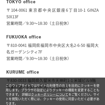
TOKYO office
〒104-0061 東京都中央区銀座6丁目10-1 GINZA
SIX13F
営業時間／9:30～18:30（土日祝休）
FUKUOKA office
〒810-0041 福岡県福岡市中央区大名2-6-50 福岡大
名ガーデンシティ7F
営業時間／9:30～18:30（土日祝休）
KURUME office
〒830-0033 福岡県久留米市天神町1-1 米城ビル9階
このウェブサイトではサイトの利便性の向上を目的にクッキーを使
営業時間／9:30〜18:30（土日祝休）
用します。ブラウザの設定によりクッキーの機能を変更することも
できます。
詳細は
クッキーポリシーについて
をご覧ください。サイ
トを閲覧いただく際には、クッキーの使用に同意いただく必要があ
ります。