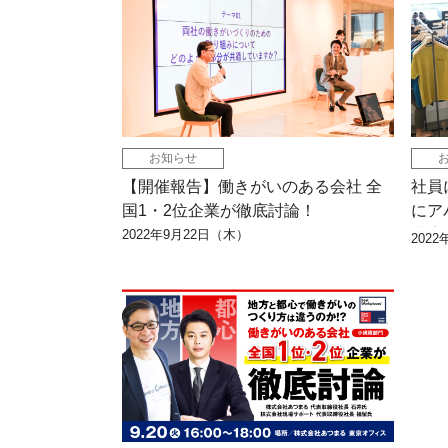
お知らせ
【開催報告】働きがいのある会社 全
社員
国1・2位企業が徹底討論！
にア
出店
2022年9月22日（木）
202