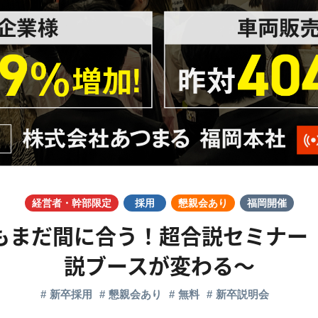
経営者・幹部限定
採用
懇親会あり
福岡開催
もまだ間に合う！超合説セミナー
説ブースが変わる〜
新卒採用
懇親会あり
無料
新卒説明会