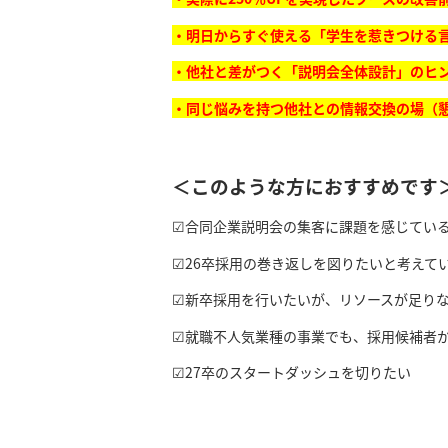
・明日からすぐ使える「学生を惹きつける
・他社と差がつく「説明会全体設計」のヒ
・同じ悩みを持つ他社との情報交換の場（
＜このような方におすすめです
☑︎合同企業説明会の集客に課題を感じてい
☑︎26卒採用の巻き返しを図りたいと考えて
☑︎新卒採用を行いたいが、リソースが足りない
☑︎就職不人気業種の事業でも、採用候補者
☑︎27卒のスタートダッシュを切りたい