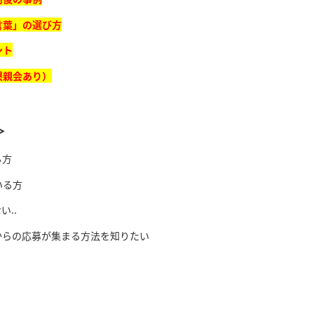
言葉」の選び方
ント
懇親会あり）
＞
る方
いる方
..
からの応募が集まる方法を知りたい