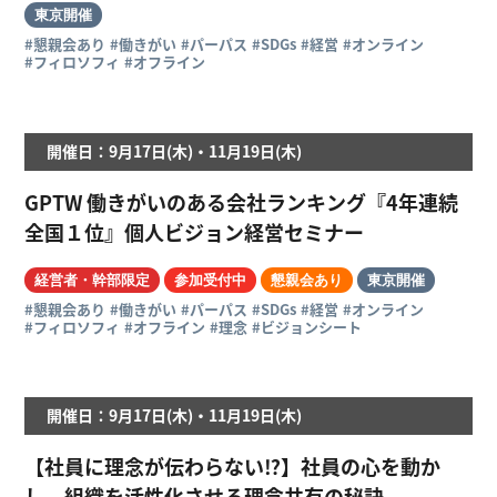
東京開催
#懇親会あり
#働きがい
#パーパス
#SDGs
#経営
#オンライン
#フィロソフィ
#オフライン
開催日：9月17日(木)・11月19日(木)
GPTW 働きがいのある会社ランキング『4年連続
全国１位』個人ビジョン経営セミナー
経営者・幹部限定
参加受付中
懇親会あり
東京開催
#懇親会あり
#働きがい
#パーパス
#SDGs
#経営
#オンライン
#フィロソフィ
#オフライン
#理念
#ビジョンシート
開催日：9月17日(木)・11月19日(木)
【社員に理念が伝わらない⁉】社員の心を動か
し、組織を活性化させる理念共有の秘訣