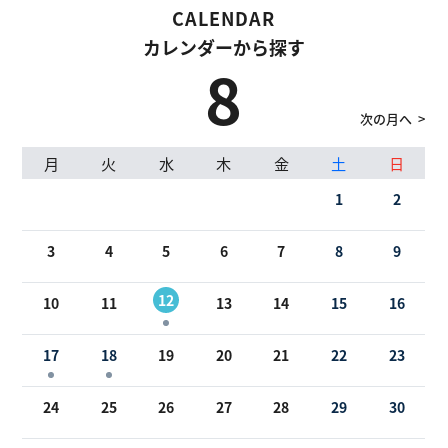
CALENDAR
CALENDAR
CALENDAR
カレンダーから探す
カレンダーから探す
カレンダーから探す
8
次の月へ
月
月
月
火
火
火
水
水
水
木
木
木
金
金
金
土
土
土
日
日
日
1
2
3
1
4
2
1
5
3
2
6
4
3
7
5
4
8
6
5
9
7
10
6
8
11
7
9
12
10
8
13
11
9
12
10
14
12
11
15
13
16
14
13
17
15
14
18
16
15
19
17
16
20
18
17
21
19
18
22
20
19
23
21
20
24
22
21
25
23
22
26
24
23
27
25
24
28
26
25
29
27
26
30
28
27
29
28
30
29
31
30