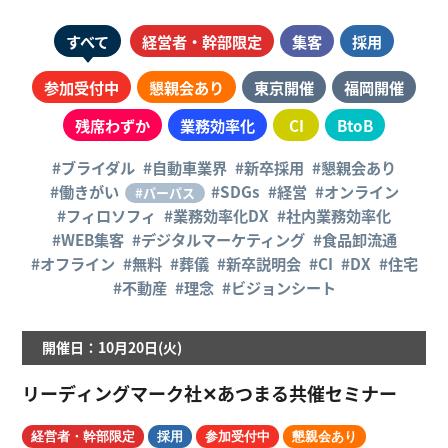
すべて
経営者・幹部限定
集客
採用
参加受付中
懇親会あり
東京開催
福岡開催
残席わずか
業務効率化
CI
BtoB
#ブライダル
#自動車業界
#新卒採用
#懇親会あり
#働きがい
#SDGs
#経営
#オンライン
#パーパス
#フィロソフィ
#業務効率化DX
#社内業務効率化
#WEB集客
#デジタルマーケティング
#食品卸流通
#オフライン
#無料
#葬儀
#新卒説明会
#CI
#DX
#住宅
#不動産
#理念
#ビジョンシート
開催日：10月20日(火)
リーディングマーク社✕あつまる共催セミナー
経営者・幹部限定
採用
参加受付中
懇親会あり