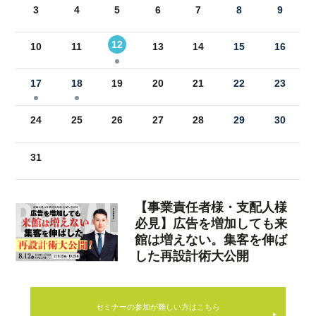
3
7
5
4
8
6
5
9
7
10
6
8
11
7
9
12
10
8
13
11
9
12
10
14
12
15
13
11
16
14
13
17
15
14
18
16
15
19
17
16
20
18
17
21
19
18
22
20
19
23
21
20
24
22
21
25
23
22
26
24
23
27
25
24
28
26
25
29
27
26
30
28
27
29
28
30
29
31
30
31
セミナーの参加が難しい方はこちら