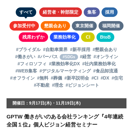
すべて
経営者・幹部限定
集客
採用
参加受付中
懇親会あり
東京開催
福岡開催
残席わずか
業務効率化
CI
BtoB
#ブライダル
#自動車業界
#新卒採用
#懇親会あり
#働きがい
#パーパス
#経営
#オンライン
#SDGs
#フィロソフィ
#業務効率化DX
#社内業務効率化
#WEB集客
#デジタルマーケティング
#食品卸流通
#オフライン
#無料
#葬儀
#新卒説明会
#CI
#DX
#住宅
#不動産
#理念
#ビジョンシート
開催日：9月17日(木)・11月19日(木)
GPTW 働きがいのある会社ランキング『4年連続
全国１位』個人ビジョン経営セミナー