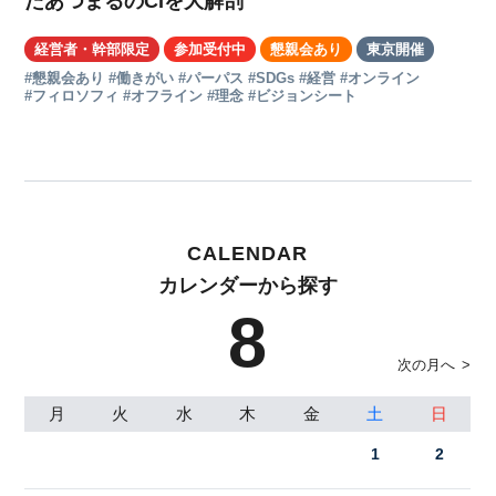
たあつまるのCIを大解剖
経営者・幹部限定
参加受付中
懇親会あり
東京開催
#懇親会あり
#働きがい
#パーパス
#SDGs
#経営
#オンライン
#フィロソフィ
#オフライン
#理念
#ビジョンシート
CALENDAR
CALENDAR
CALENDAR
カレンダーから探す
カレンダーから探す
カレンダーから探す
8
次の月へ
月
月
月
火
火
火
水
水
水
木
木
木
金
金
金
土
土
土
日
日
日
1
2
3
1
4
2
1
5
3
2
6
4