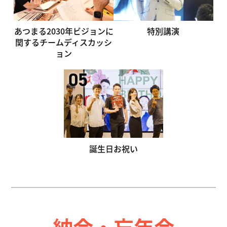
あつまる2030年ビジョン
に
特別講演
関する
チームディスカッシ
ョン
05
誕生日お祝い
納会・忘年会