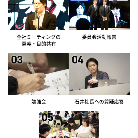
全社ミーティングの
委員会活動報告
意義・目的共有
03
04
勉強会
石井社長への質疑応答
05