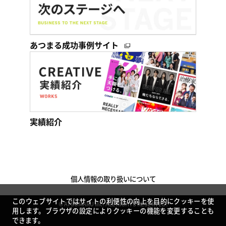
あつまる成功事例サイト
実績紹介
個人情報の取り扱いについて
このウェブサイトではサイトの利便性の向上を目的にクッキーを使
© ATSUMARU Inc. ALL RIGHTS RESERVED.
用します。ブラウザの設定によりクッキーの機能を変更することも
できます。