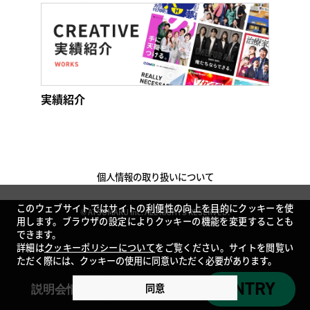
実績紹介
個人情報の取り扱いについて
このウェブサイトではサイトの利便性の向上を目的にクッキーを使
© ATSUMARU Inc. ALL RIGHTS RESERVED.
用します。ブラウザの設定によりクッキーの機能を変更することも
できます。
詳細は
クッキーポリシーについて
をご覧ください。サイトを閲覧い
ただく際には、クッキーの使用に同意いただく必要があります。
ENTRY
同意
説明会情報
募集要項