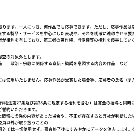
限ります。一人につき、何作品でも応募できます。ただし、応募作品は
在する製品・サービスを中心にした表現や、それを明確に連想させる要
者が権利を有しており、第三者の著作権、肖像権等の権利を侵害してい
審査の対象外とします。
 政治・宗教に関係する宣伝・勧誘を意図する内容の作品 など
には使用いたしません。応募作品が受賞した場合等、応募者の氏名（ま
作権法第27条及び第28条に規定する権利を含む）は賞金の授与と同
ご誓約いただきます。
た情報に虚偽の内容があった場合や、不正が存在すると弊社が判断した
査員以外が取り扱うことの
目的では一切使用せず、審査終了後にすみやかにデータを消去します。