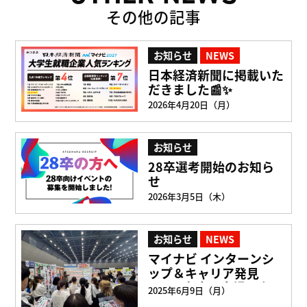
その他の記事
お知らせ
NEWS
日本経済新聞に掲載いた
だきました📰✨
2026年4月20日（月）
お知らせ
28卒選考開始のお知ら
せ
2026年3月5日（木）
お知らせ
NEWS
マイナビ インターンシ
ップ＆キャリア発見
EXPO 名古屋会場に出展
2025年6月9日（月）
しました！