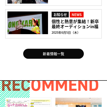
お知らせ
NEWS
個性と熱意が集結！新卒
最終オーディションin福
岡
2025年6月5日（木）
新着情報一覧
RECOMMEND