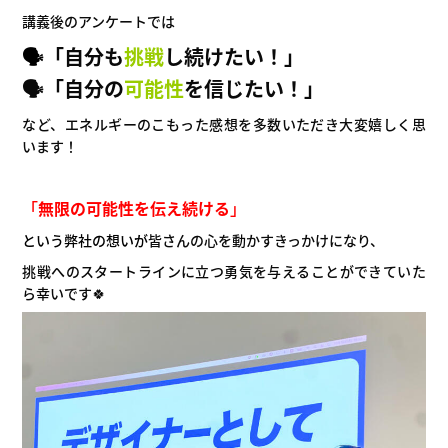
講義後のアンケートでは
🗣
「自分も
挑戦
し続けたい！」
🗣「自分の
可能性
を信じたい！」
など、エネルギーのこもった感想を多数いただき大変嬉しく思
います！
「
無限の可能性を伝え続ける
」
という弊社の想いが
皆さんの心を動かすきっかけになり、
挑戦へのスタートラインに立つ勇気を与えることができていた
ら幸いです🍀