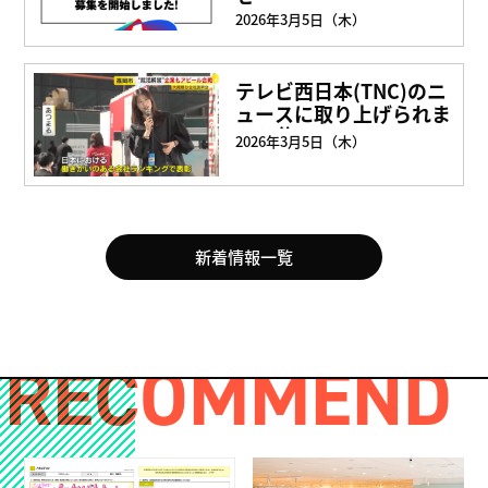
2026年3月5日（木）
テレビ西日本(TNC)のニ
ュースに取り上げられま
した📺✨
2026年3月5日（木）
新着情報一覧
RECOMMEND